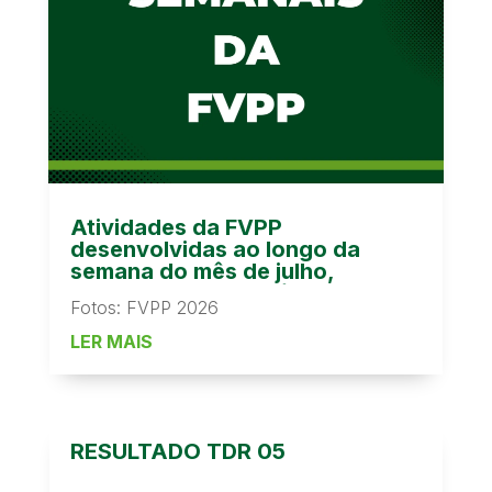
Atividades da FVPP
desenvolvidas ao longo da
semana do mês de julho,
promovendo assistência
Fotos: FVPP 2026
técnica, fortalecimento da
agricultura familiar,
LER MAIS
regularização fundiária,
capacitações e o
desenvolvimento sustentável na
Transamazônica e Xingu.
RESULTADO TDR 05