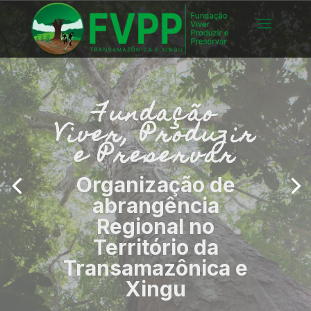
Fundação
Viver, Produzir
e Preservar
Promoção Social,
Econômica,
Ambiental e Cultural
para Democracia