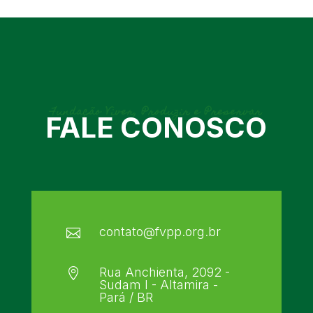
Fundação Viver, Produzir e Preservar
FALE CONOSCO
contato@fvpp.org.br

Rua Anchienta, 2092 -

Sudam I - Altamira -
Pará / BR