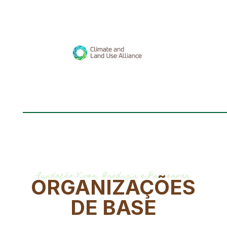
Fundação Viver, Produzir e Preservar
ORGANIZAÇÕES
DE BASE