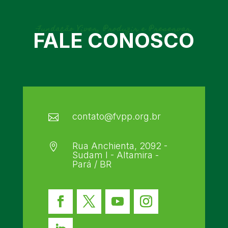
Fundação Viver, Produzir e Preservar
FALE CONOSCO
contato@fvpp.org.br

Rua Anchienta, 2092 -

Sudam I - Altamira -
Pará / BR