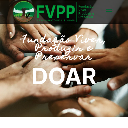
Fundação Viver,
Produzir e
Preservar
DOAR