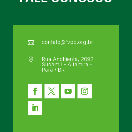
contato@fvpp.org.br

Rua Anchienta, 2092 -

Sudam I - Altamira -
Pará / BR