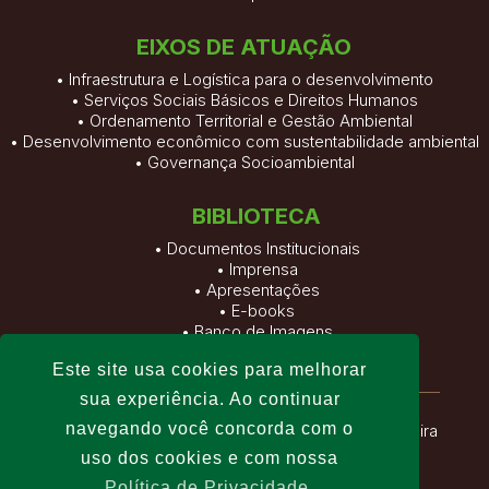
EIXOS DE ATUAÇÃO
• Infraestrutura e Logística para o desenvolvimento
• Serviços Sociais Básicos e Direitos Humanos
• Ordenamento Territorial e Gestão Ambiental
• Desenvolvimento econômico com sustentabilidade ambiental
• Governança Socioambiental
BIBLIOTECA
•
Documentos Institucionais
•
Imprensa
•
Apresentações
•
E-books
•
Banco de Imagens
•
Vídeos
Este site usa cookies para melhorar
sua experiência. Ao continuar
navegando você concorda com o
Fundação Viver, Produzir e Preservar
| Altamira
uso dos cookies e com nossa
– Pará – Brasil
Política de Privacidade.