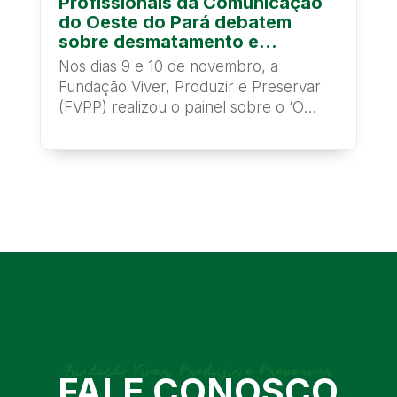
Profissionais da Comunicação
do Oeste do Pará debatem
sobre desmatamento e
conflitos agrários na Amazônia
Nos dias 9 e 10 de novembro, a
Fundação Viver, Produzir e Preservar
(FVPP) realizou o painel sobre o ‘O
papel da...
Fundação Viver, Produzir e Preservar
FALE CONOSCO