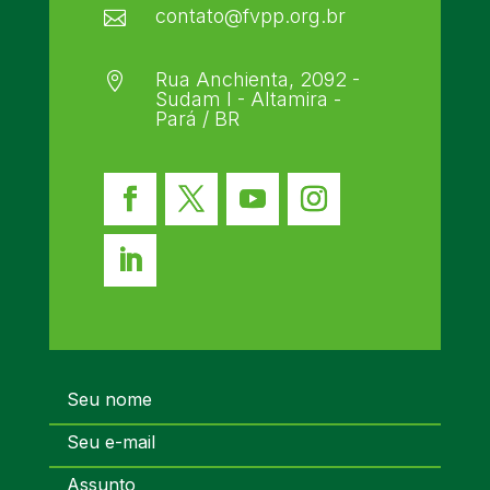
contato@fvpp.org.br

Rua Anchienta, 2092 -

Sudam I - Altamira -
Pará / BR