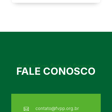
Fundação Viver, Produzir e Preservar
FALE CONOSCO
contato@fvpp.org.br
