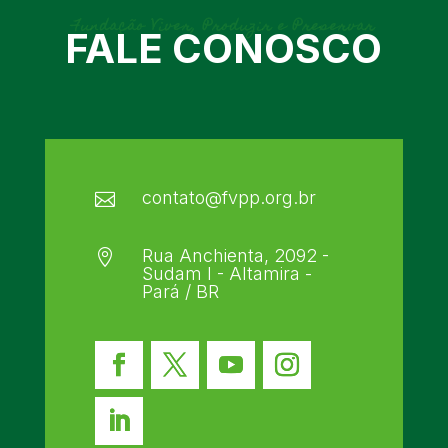
Fundação Viver, Produzir e Preservar
FALE CONOSCO
contato@fvpp.org.br

Rua Anchienta, 2092 -

Sudam I - Altamira -
Pará / BR