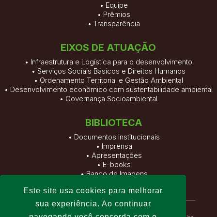
•
Equipe
•
Prêmios
•
Transparência
EIXOS DE ATUAÇÃO
• Infraestrutura e Logística para o desenvolvimento
• Serviços Sociais Básicos e Direitos Humanos
• Ordenamento Territorial e Gestão Ambiental
• Desenvolvimento econômico com sustentabilidade ambiental
• Governança Socioambiental
BIBLIOTECA
•
Documentos Institucionais
•
Imprensa
•
Apresentações
•
E-books
•
Banco de Imagens
•
Vídeos
Este site usa cookies para melhorar
sua experiência. Ao continuar
navegando você concorda com o