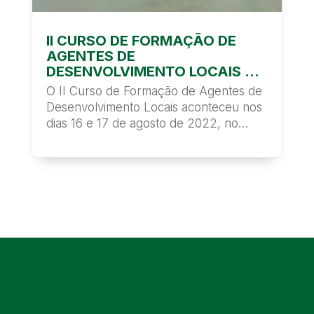
II CURSO DE FORMAÇÃO DE
AGENTES DE
DESENVOLVIMENTO LOCAIS NA
CASA FAMILIAR RURAL (CFR)
O II Curso de Formação de Agentes de
DE PACAJÁ
Desenvolvimento Locais aconteceu nos
dias 16 e 17 de agosto de 2022, no
município de...