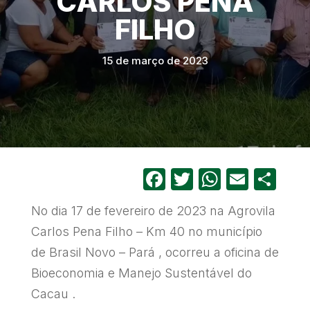
CARLOS PENA
FILHO
15 de março de 2023
Facebook
Twitter
WhatsA
Email
Sh
No dia 17 de fevereiro de 2023 na Agrovila
Carlos Pena Filho – Km 40 no município
de Brasil Novo – Pará , ocorreu a oficina de
Bioeconomia e Manejo Sustentável do
Cacau .