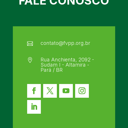
FALE CONOSCO
contato@fvpp.org.br

Rua Anchienta, 2092 -

Sudam I - Altamira -
Pará / BR