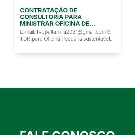
CONTRATAÇÃO DE
CONSULTORIA PARA
MINISTRAR OFICINA DE
PECUÁRIA SUSTENTÁVEL
E-mail: fvppaltamira2021@gmail.com 3.
ATRAVÉS DO PROJETO SAFE
TDR para Oficina Pecuária sustentavel...
(TERMO DE REFERÊNCIA (TDR)
– 06/2025)
Fundação Viver, Produzir e Preservar