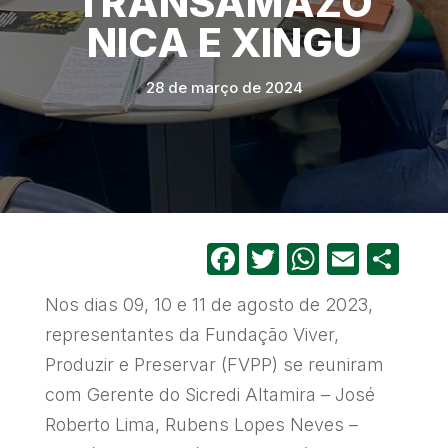
TRANSAMAZÔ
NICA E XINGU
28 de março de 2024
Facebook
Twitter
WhatsA
Email
Sh
Nos dias 09, 10 e 11 de agosto de 2023,
representantes da Fundação Viver,
Produzir e Preservar (FVPP) se reuniram
com Gerente do Sicredi Altamira – José
Roberto Lima, Rubens Lopes Neves –