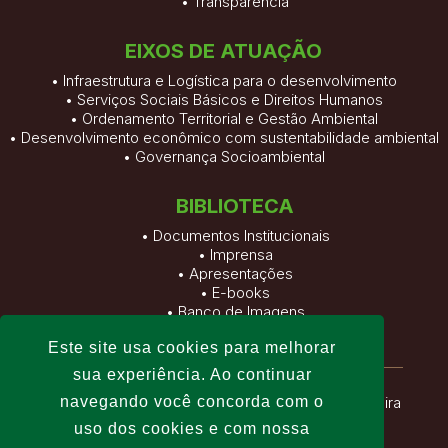
•
Transparência
EIXOS DE ATUAÇÃO
• Infraestrutura e Logística para o desenvolvimento
• Serviços Sociais Básicos e Direitos Humanos
• Ordenamento Territorial e Gestão Ambiental
• Desenvolvimento econômico com sustentabilidade ambiental
• Governança Socioambiental
BIBLIOTECA
•
Documentos Institucionais
•
Imprensa
•
Apresentações
•
E-books
•
Banco de Imagens
•
Vídeos
Este site usa cookies para melhorar
sua experiência. Ao continuar
navegando você concorda com o
Fundação Viver, Produzir e Preservar
| Altamira
uso dos cookies e com nossa
– Pará – Brasil