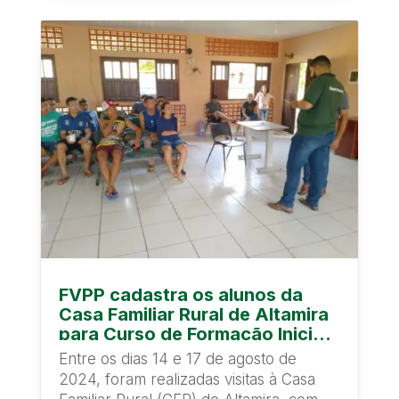
FVPP cadastra os alunos da
Casa Familiar Rural de Altamira
para Curso de Formação Inicial
e Continuada (FIC) do projeto
Entre os dias 14 e 17 de agosto de
SAFE
2024, foram realizadas visitas à Casa