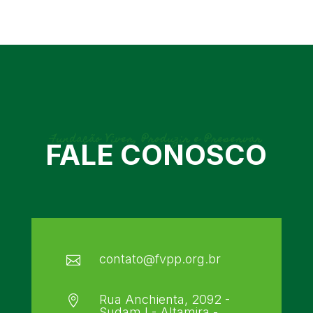
Fundação Viver, Produzir e Preservar
FALE CONOSCO
contato@fvpp.org.br

Rua Anchienta, 2092 -

Sudam I - Altamira -