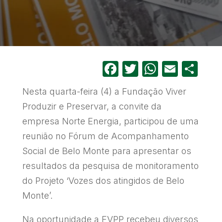
Facebook
Twitter
WhatsA
Email
Sh
Nesta quarta-feira (4) a Fundação Viver
Produzir e Preservar, a convite da
empresa Norte Energia, participou de uma
reunião no Fórum de Acompanhamento
Social de Belo Monte para apresentar os
resultados da pesquisa de monitoramento
do Projeto ‘Vozes dos atingidos de Belo
Monte’.
Na oportunidade a FVPP recebeu diversos