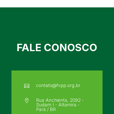
Fundação Viver, Produzir e Preservar
FALE CONOSCO
contato@fvpp.org.br

Rua Anchienta, 2092 -

Sudam I - Altamira -
Pará / BR