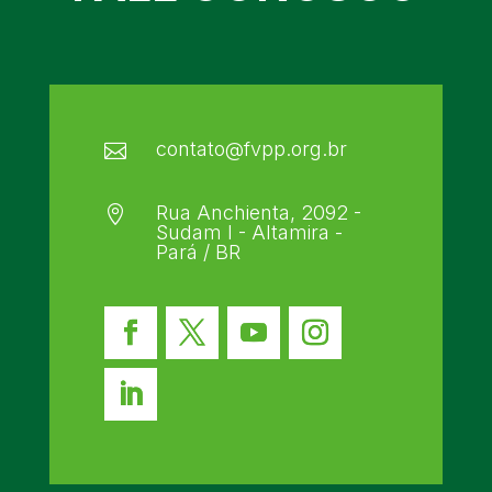
contato@fvpp.org.br

Rua Anchienta, 2092 -

Sudam I - Altamira -
Pará / BR