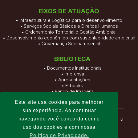
EIXOS DE ATUAÇÃO
• Infraestrutura e Logística para o desenvolvimento
• Serviços Sociais Básicos e Direitos Humanos
• Ordenamento Territorial e Gestão Ambiental
• Desenvolvimento econômico com sustentabilidade ambiental
• Governança Socioambiental
BIBLIOTECA
•
Documentos Institucionais
•
Imprensa
•
Apresentações
•
E-books
•
Banco de Imagens
•
Vídeos
Este site usa cookies para melhorar
sua experiência. Ao continuar
navegando você concorda com o
Fundação Viver, Produzir e Preservar
| Altamira
uso dos cookies e com nossa
– Pará – Brasil
Política de Privacidade.