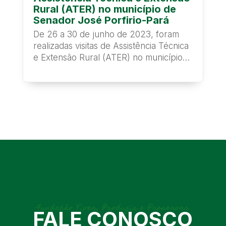
Rural (ATER) no município de
Senador José Porfirio-Pará
De 26 a 30 de junho de 2023, foram
realizadas visitas de Assistência Técnica
e Extensão Rural (ATER) no município
de...
Fundação Viver, Produzir e Preservar
FALE CONOSCO