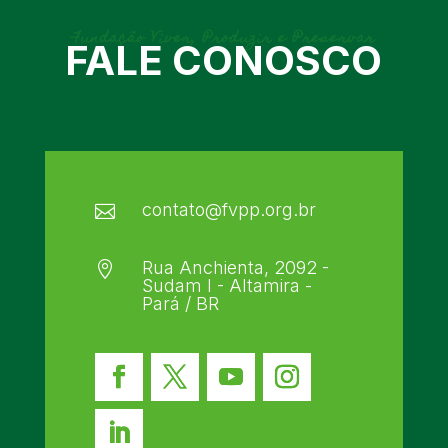
Fundação Viver, Produzir e Preservar
FALE CONOSCO
contato@fvpp.org.br

Rua Anchienta, 2092 -

Sudam I - Altamira -
Pará / BR