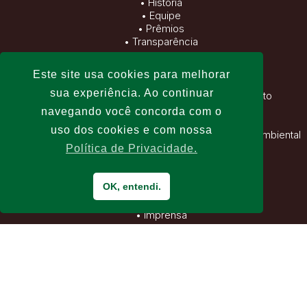
•
História
•
Equipe
•
Prêmios
•
Transparência
EIXOS DE ATUAÇÃO
Este site usa cookies para melhorar
sua experiência. Ao continuar
• Infraestrutura e Logística para o desenvolvimento
• Serviços Sociais Básicos e Direitos Humanos
navegando você concorda com o
• Ordenamento Territorial e Gestão Ambiental
uso dos cookies e com nossa
• Desenvolvimento econômico com sustentabilidade ambiental
• Governança Socioambiental
Política de Privacidade.
BIBLIOTECA
OK, entendi.
•
Documentos Institucionais
•
Imprensa
•
Apresentações
•
E-books
•
Banco de Imagens
•
Vídeos