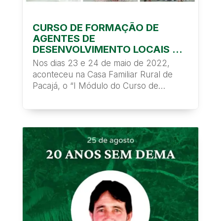
CURSO DE FORMAÇÃO DE
AGENTES DE
DESENVOLVIMENTO LOCAIS NA
CASA FAMILIAR RURAL (CFR)
Nos dias 23 e 24 de maio de 2022,
DE PACAJÁ
aconteceu na Casa Familiar Rural de
Pacajá, o “I Módulo do Curso de
Formação de Agentes...