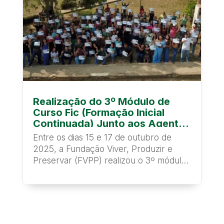
Realização do 3º Módulo de
Curso Fic (Formação Inicial
Continuada) Junto aos Agentes
Multiplicadores da Casa
Entre os dias 15 e 17 de outubro de
Familiar Rural
2025, a Fundação Viver, Produzir e
Preservar (FVPP) realizou o 3º módulo
do curso FIC...