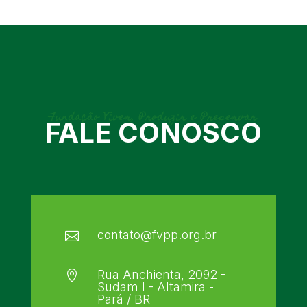
Fundação Viver, Produzir e Preservar
FALE CONOSCO
contato@fvpp.org.br

Rua Anchienta, 2092 -

Sudam I - Altamira -
Pará / BR