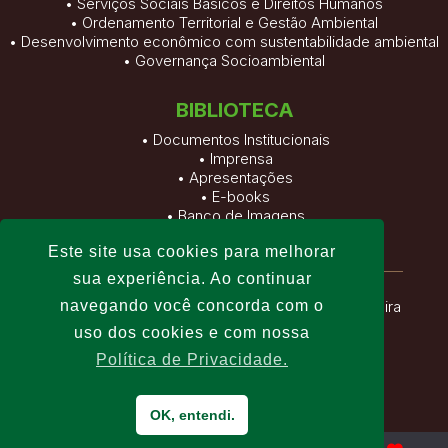
• Serviços Sociais Básicos e Direitos Humanos
• Ordenamento Territorial e Gestão Ambiental
• Desenvolvimento econômico com sustentabilidade ambiental
• Governança Socioambiental
BIBLIOTECA
•
Documentos Institucionais
•
Imprensa
•
Apresentações
•
E-books
•
Banco de Imagens
•
Vídeos
Este site usa cookies para melhorar
sua experiência. Ao continuar
navegando você concorda com o
Fundação Viver, Produzir e Preservar
| Altamira
uso dos cookies e com nossa
– Pará – Brasil
Política de Privacidade.
OK, entendi.