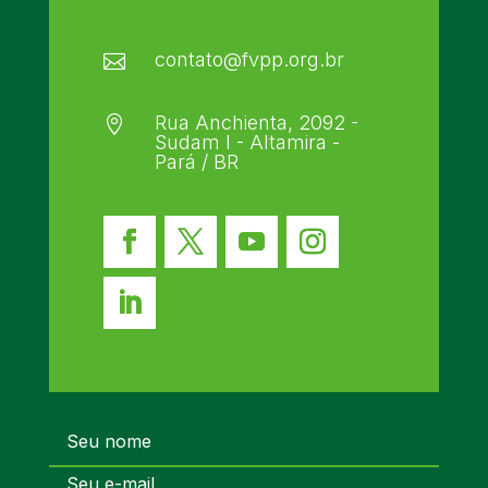
contato@fvpp.org.br

Rua Anchienta, 2092 -

Sudam I - Altamira -
Pará / BR