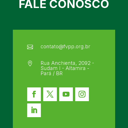
FALE CONOSCO
contato@fvpp.org.br

Rua Anchienta, 2092 -

Sudam I - Altamira -
Pará / BR