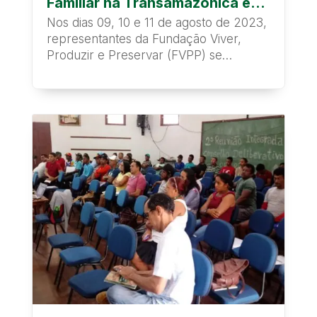
Familiar na Transamazônica e
Xingu
Nos dias 09, 10 e 11 de agosto de 2023,
representantes da Fundação Viver,
Produzir e Preservar (FVPP) se
reuniram com...