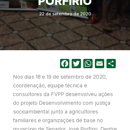
PORFÍRIO
22 de setembro de 2020
Facebook
Twitter
WhatsA
Email
Sh
Nos dias 18 e 19 de setembro de 2020,
coordenação, equipe técnica e
consultores da FVPP desenvolveu ações
do projeto Desenvolvimento com justiça
socioambiental junto a agricultores
familiares e organizações de base no
município de Senador José Porfírio. Dentre