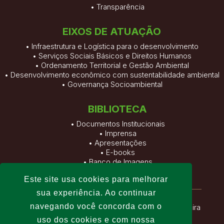
•
Transparência
EIXOS DE ATUAÇÃO
• Infraestrutura e Logística para o desenvolvimento
• Serviços Sociais Básicos e Direitos Humanos
• Ordenamento Territorial e Gestão Ambiental
• Desenvolvimento econômico com sustentabilidade ambiental
• Governança Socioambiental
BIBLIOTECA
•
Documentos Institucionais
•
Imprensa
•
Apresentações
•
E-books
•
Banco de Imagens
•
Vídeos
Este site usa cookies para melhorar
sua experiência. Ao continuar
navegando você concorda com o
Fundação Viver, Produzir e Preservar
| Altamira
uso dos cookies e com nossa
– Pará – Brasil