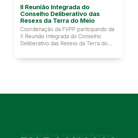
II Reunião Integrada do
Conselho Deliberativo das
Resexs da Terra do Meio
Coordenação da FVPP participando da
II Reunião Integrada do Conselho
Deliberativo das Resexs da Terra do
Meio que está...
Fundação Viver, Produzir e Preservar