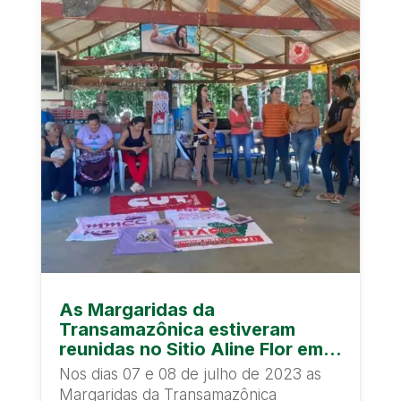
As Margaridas da
Transamazônica estiveram
reunidas no Sitio Aline Flor em
Brasil Novo.
Nos dias 07 e 08 de julho de 2023 as
Margaridas da Transamazônica